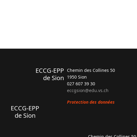
ECCG-EPP
Chemin des Collines 50
de Sion
1950 Sion
027 607 39 30
eccgsion@edu.vs.ch
Protection des données
ECCG-EPP
de Sion
Chemin des Collines 50