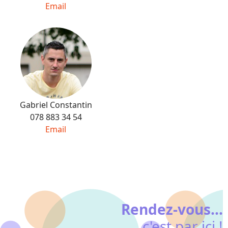
Email
Gabriel Constantin
078 883 34 54
Email
Rendez-vous...
c'est par ici !