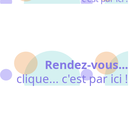
Contacte nous :
En salle des maîtres
Par mail
Avec une petit message
dans la boîte aux lettres à droite du secrétariat
Rendez-vous...
clique... c'est par ici !
Contacte nous :
En salle des maîtres
Par mail