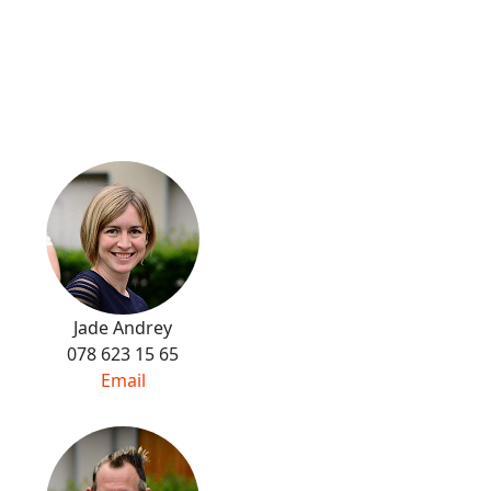
Avec une petit
message
dans la boîte aux lettres à droite du secrétariat
Jade Andrey
078 623 15 65
Email