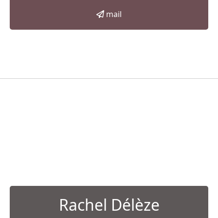
mail
Rachel Délèze