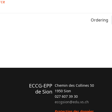
rce
Ordering
ECCG-EPP
Chemin des Collines 50
de Sion
1950 Sion
027 607 39 30
eccgsion@edu.vs.ch
Protection des données